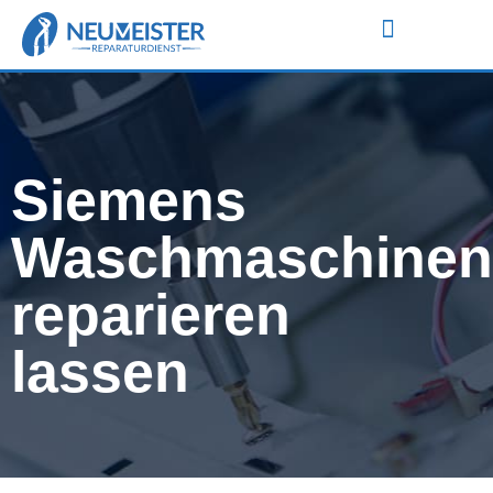
WASCHMASCHINEN REPARATUR
GESCHIRRSPÜLER REPARATUR
ALLE MARKEN
Siemens
Waschmaschinen
reparieren
lassen