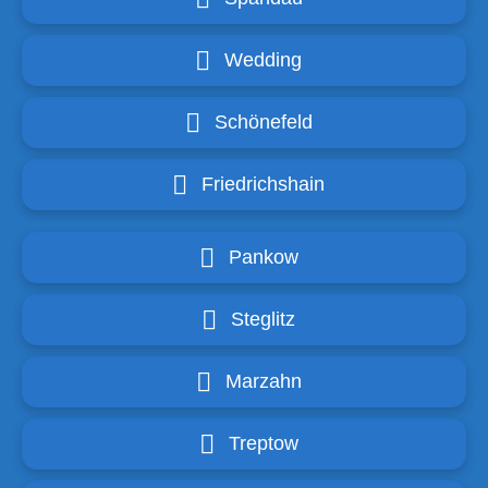
Wedding
Schönefeld
Friedrichshain
Pankow
Steglitz
Marzahn
Treptow