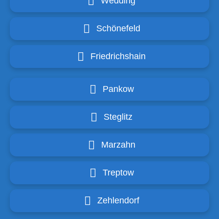
Wedding
Schönefeld
Friedrichshain
Pankow
Steglitz
Marzahn
Treptow
Zehlendorf