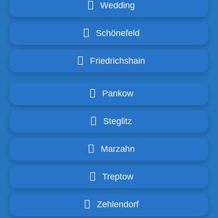
Wedding
Schönefeld
Friedrichshain
Pankow
Steglitz
Marzahn
Treptow
Zehlendorf