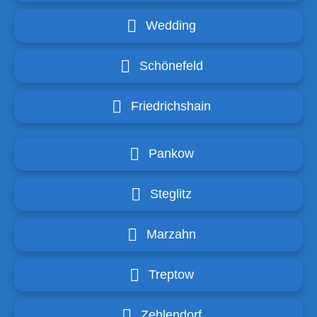
Wedding
Schönefeld
Friedrichshain
Pankow
Steglitz
Marzahn
Treptow
Zehlendorf